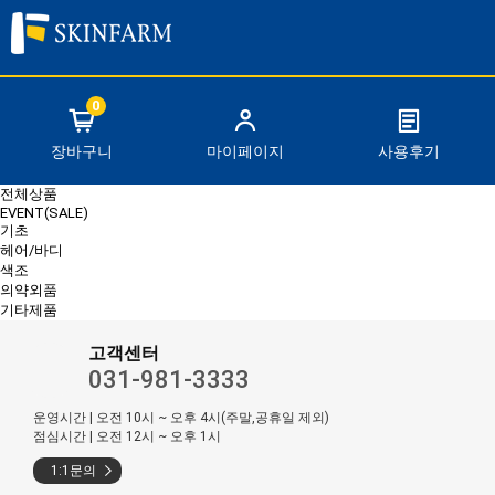
로그인
회원가입
0
장바구니
마이페이지
사용후기
전체상품
EVENT(SALE)
기초
헤어/바디
색조
의약외품
기타제품
고객센터
031-981-3333
운영시간 | 오전 10시 ~ 오후 4시(주말,공휴일 제외)
점심시간 | 오전 12시 ~ 오후 1시
1:1문의