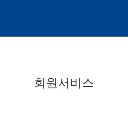
헤어/바디
색조
의약외품
회원서비스